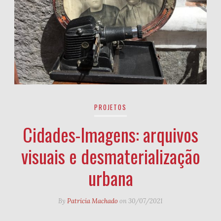
PROJETOS
Cidades-Imagens: arquivos
visuais e desmaterialização
urbana
By
Patricia Machado
on
30/07/2021