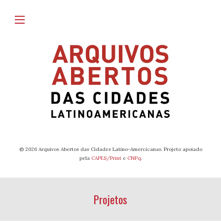
© 2026 Arquivos Abertos das Cidades Latino-Amercicanas. Projeto apoiado
pela
CAPES/Print
e
CNPq
.
Projetos