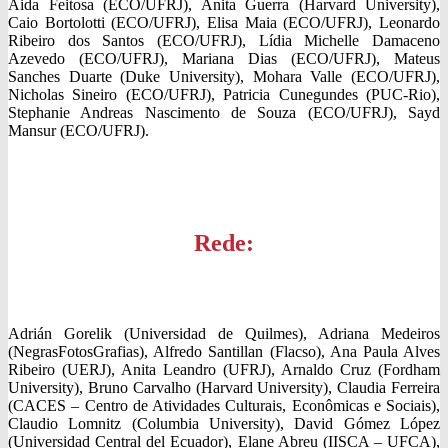
Aida Feitosa (ECO/UFRJ), Anita Guerra (Harvard University),
Caio Bortolotti (ECO/UFRJ), Elisa Maia (ECO/UFRJ), Leonardo
Ribeiro dos Santos (ECO/UFRJ), Lídia Michelle Damaceno
Azevedo (ECO/UFRJ), Mariana Dias (ECO/UFRJ), Mateus
Sanches Duarte (Duke University), Mohara Valle (ECO/UFRJ),
Nicholas Sineiro (ECO/UFRJ), Patricia Cunegundes (PUC-Rio),
Stephanie Andreas Nascimento de Souza (ECO/UFRJ), Sayd
Mansur (ECO/UFRJ).
Rede:
Adrián Gorelik (Universidad de Quilmes), Adriana Medeiros
(NegrasFotosGrafias), Alfredo Santillan (Flacso), Ana Paula Alves
Ribeiro (UERJ), Anita Leandro (UFRJ), Arnaldo Cruz (Fordham
University), Bruno Carvalho (Harvard University), Claudia Ferreira
(CACES – Centro de Atividades Culturais, Econômicas e Sociais),
Claudio Lomnitz (Columbia University), David Gómez López
(Universidad Central del Ecuador), Elane Abreu (IISCA – UFCA),