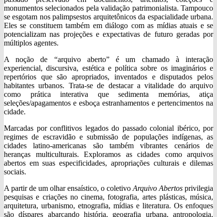
monumentos selecionados pela validação patrimonialista. Tampouco
se esgotam nos palimpsestos arquitetônicos da espacialidade urbana.
Eles se constituem também em diálogo com as mídias atuais e se
potencializam nas projeções e expectativas de futuro geradas por
múltiplos agentes.
A noção de “arquivo aberto” é um chamado à interação
experiencial, discursiva, estética e política sobre os imaginários e
repertórios que são apropriados, inventados e disputados pelos
habitantes urbanos. Trata-se de destacar a vitalidade do arquivo
como prática interativa que sedimenta memórias, atiça
seleções/apagamentos e esboça estranhamentos e pertencimentos na
cidade.
Marcadas por conflitivos legados do passado colonial ibérico, por
regimes de escravidão e submissão de populações indígenas, as
cidades latino-americanas são também vibrantes cenários de
heranças multiculturais. Exploramos as cidades como arquivos
abertos em suas especificidades, apropriações culturais e dilemas
sociais.
A partir de um olhar ensaístico, o coletivo
Arquivo Abertos
privilegia
pesquisas e criações no cinema, fotografia, artes plásticas, música,
arquitetura, urbanismo, etnografia, mídias e literatura. Os enfoques
são díspares abarcando história, geografia urbana, antropologia,