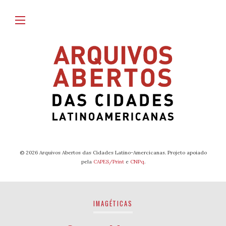
© 2026 Arquivos Abertos das Cidades Latino-Amercicanas. Projeto apoiado
pela
CAPES/Print
e
CNPq
.
IMAGÉTICAS