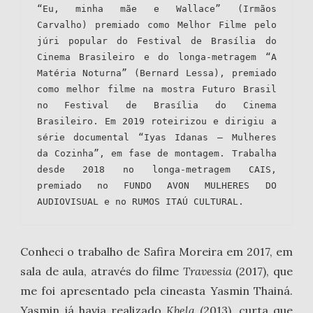
“Eu, minha mãe e Wallace” (Irmãos 
Carvalho) premiado como Melhor Filme pelo 
júri popular do Festival de Brasília do 
Cinema Brasileiro e do longa-metragem “A 
Matéria Noturna” (Bernard Lessa), premiado 
como melhor filme na mostra Futuro Brasil 
no Festival de Brasília do Cinema 
Brasileiro. Em 2019 roteirizou e dirigiu a 
série documental “Iyas Idanas – Mulheres 
da Cozinha”, em fase de montagem. Trabalha 
desde 2018 no longa-metragem CAIS, 
premiado no FUNDO AVON MULHERES DO 
AUDIOVISUAL e no RUMOS ITAÚ CULTURAL.
Conheci o trabalho de Safira Moreira em 2017, em
sala de aula, através do filme
Travessia
(2017), que
me foi apresentado pela cineasta Yasmin Thainá.
Yasmin já havia realizado
Kbela
(2013), curta que