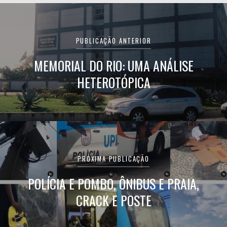
Navegação
de
PUBLICAÇÃO ANTERIOR
Post
MEMORIAL DO RIO: UMA ANÁLISE
HETEROTÓPICA
PRÓXIMA PUBLICAÇÃO
POLÍCIA E POMBO, ÔNIBUS E PRAIA,
CRACK E POSTE