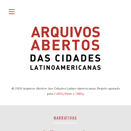
© 2026 Arquivos Abertos das Cidades Latino-Amercicanas. Projeto apoiado
pela
CAPES/Print
e
CNPq
.
NARRATIVAS