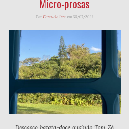
Micro-prosas
Por
Consuelo Lins
em
30/07/2021
Descasco batata-doce ouvindo Tom Zé