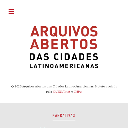
© 2026 Arquivos Abertos das Cidades Latino-Amercicanas. Projeto apoiado
pela
CAPES/Print
e
CNPq
.
NARRATIVAS