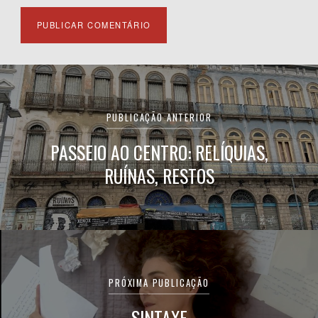
Navegação
de
PUBLICAÇÃO ANTERIOR
Post
PASSEIO AO CENTRO: RELÍQUIAS,
RUÍNAS, RESTOS
PRÓXIMA PUBLICAÇÃO
SINTAXE