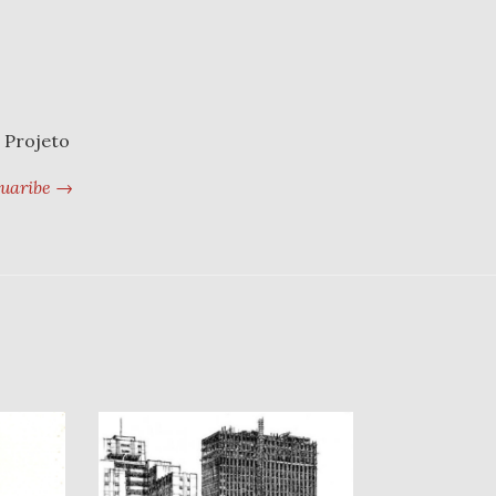
 Projeto
guaribe →